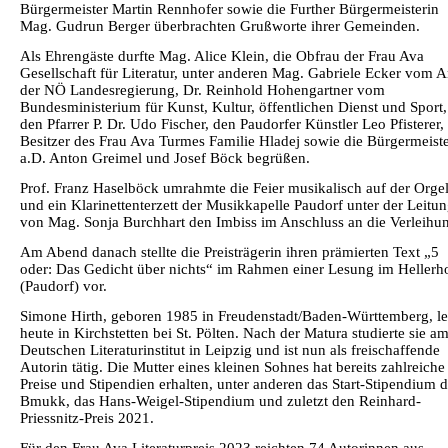
Bürgermeister Martin Rennhofer sowie die Further Bürgermeisterin
Mag. Gudrun Berger überbrachten Grußworte ihrer Gemeinden.
Als Ehrengäste durfte Mag. Alice Klein, die Obfrau der Frau Ava
Gesellschaft für Literatur, unter anderen Mag. Gabriele Ecker vom 
der NÖ Landesregierung, Dr. Reinhold Hohengartner vom
Bundesministerium für Kunst, Kultur, öffentlichen Dienst und Sport,
den Pfarrer P. Dr. Udo Fischer, den Paudorfer Künstler Leo Pfisterer,
Besitzer des Frau Ava Turmes Familie Hladej sowie die Bürgermeist
a.D. Anton Greimel und Josef Böck begrüßen.
Prof. Franz Haselböck umrahmte die Feier musikalisch auf der Orge
und ein Klarinettenterzett der Musikkapelle Paudorf unter der Leitu
von Mag. Sonja Burchhart den Imbiss im Anschluss an die Verleihu
Am Abend danach stellte die Preisträgerin ihren prämierten Text „5
oder: Das Gedicht über nichts“ im Rahmen einer Lesung im Hellerh
(Paudorf) vor.
Simone Hirth, geboren 1985 in Freudenstadt/Baden-Württemberg, le
heute in Kirchstetten bei St. Pölten. Nach der Matura studierte sie a
Deutschen Literaturinstitut in Leipzig und ist nun als freischaffende
Autorin tätig. Die Mutter eines kleinen Sohnes hat bereits zahlreiche
Preise und Stipendien erhalten, unter anderen das Start-Stipendium 
Bmukk, das Hans-Weigel-Stipendium und zuletzt den Reinhard-
Priessnitz-Preis 2021.