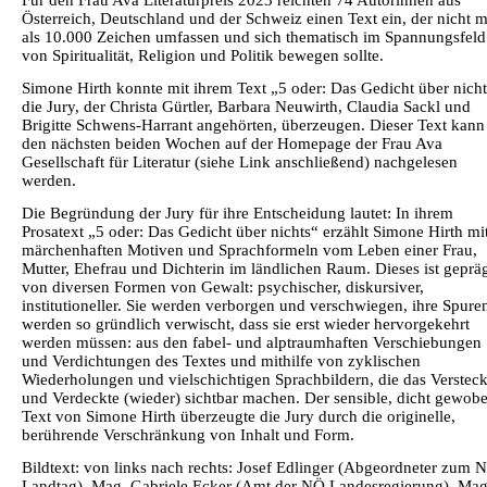
Für den Frau Ava Literaturpreis 2023 reichten 74 Autorinnen aus
Österreich, Deutschland und der Schweiz einen Text ein, der nicht 
als 10.000 Zeichen umfassen und sich thematisch im Spannungsfeld
von Spiritualität, Religion und Politik bewegen sollte.
Simone Hirth konnte mit ihrem Text „5 oder: Das Gedicht über nich
die Jury, der Christa Gürtler, Barbara Neuwirth, Claudia Sackl und
Brigitte Schwens-Harrant angehörten, überzeugen. Dieser Text kann
den nächsten beiden Wochen auf der Homepage der Frau Ava
Gesellschaft für Literatur (siehe Link anschließend) nachgelesen
werden.
Die Begründung der Jury für ihre Entscheidung lautet: In ihrem
Prosatext „5 oder: Das Gedicht über nichts“ erzählt Simone Hirth mi
märchenhaften Motiven und Sprachformeln vom Leben einer Frau,
Mutter, Ehefrau und Dichterin im ländlichen Raum. Dieses ist geprä
von diversen Formen von Gewalt: psychischer, diskursiver,
institutioneller. Sie werden verborgen und verschwiegen, ihre Spure
werden so gründlich verwischt, dass sie erst wieder hervorgekehrt
werden müssen: aus den fabel- und alptraumhaften Verschiebungen
und Verdichtungen des Textes und mithilfe von zyklischen
Wiederholungen und vielschichtigen Sprachbildern, die das Versteck
und Verdeckte (wieder) sichtbar machen. Der sensible, dicht gewob
Text von Simone Hirth überzeugte die Jury durch die originelle,
berührende Verschränkung von Inhalt und Form.
Bildtext: von links nach rechts: Josef Edlinger (Abgeordneter zum 
Landtag), Mag. Gabriele Ecker (Amt der NÖ Landesregierung), Mag